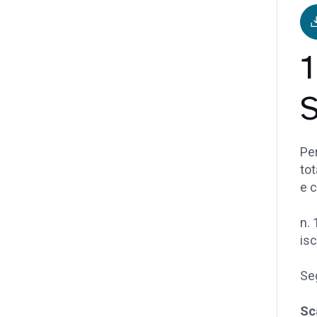
1
Per
tot
e c
n. 
isc
Seg
Sc