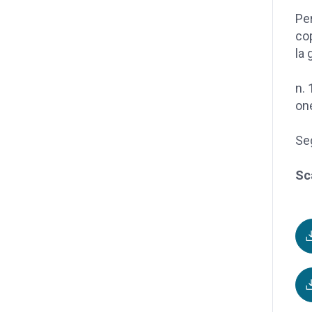
Per
cop
la 
n. 
one
Seg
Sc