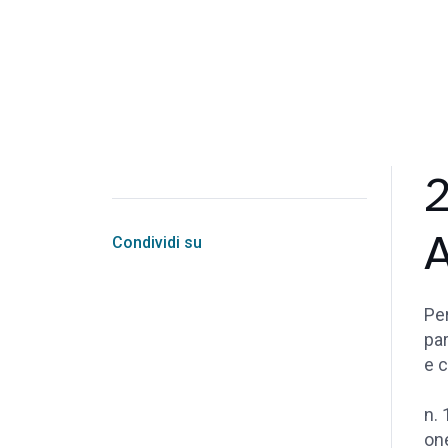
2
Condividi su
Per
par
e c
n. 
one