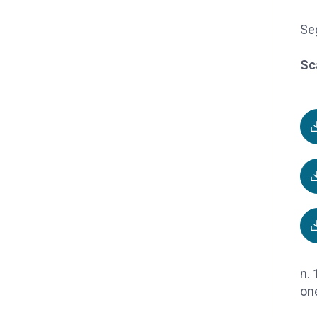
Seg
Sc
n. 
one