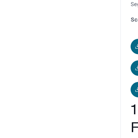
Seg
Sc
1
F