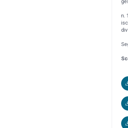
ges
n. 
isc
div
Seg
Sc