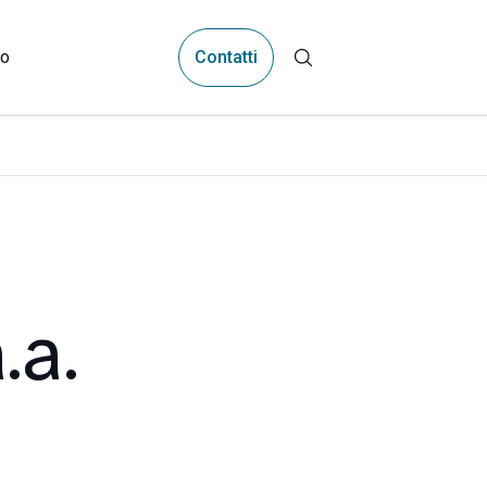
Contatti
mo
.a.