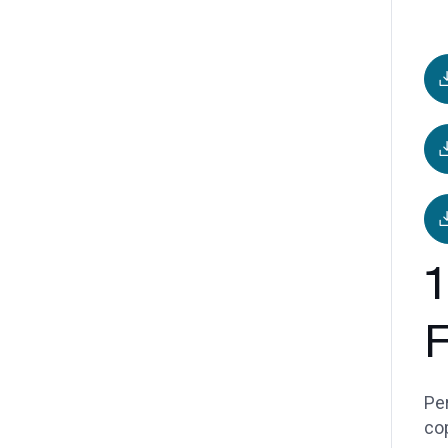
1
F
Per
cop