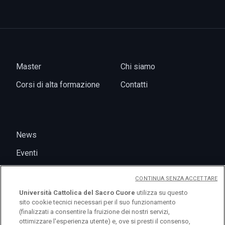
Master
Chi siamo
Corsi di alta formazione
Contatti
News
Eventi
CONTINUA SENZA ACCETTARE
Università Cattolica del Sacro Cuore
utilizza su questo
sito cookie tecnici necessari per il suo funzionamento
(finalizzati a consentire la fruizione dei nostri servizi,
ottimizzare l'esperienza utente) e, ove si presti il consenso,