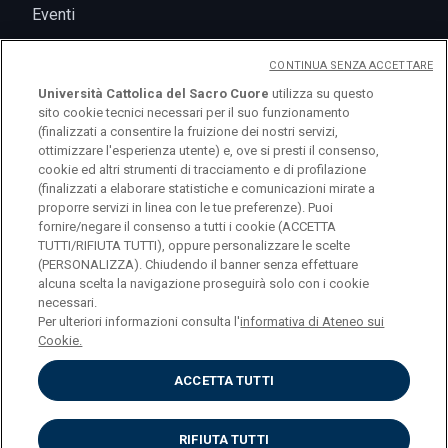
Eventi
CONTINUA SENZA ACCETTARE
Università Cattolica del Sacro Cuore
utilizza su questo
sito cookie tecnici necessari per il suo funzionamento
(finalizzati a consentire la fruizione dei nostri servizi,
ottimizzare l'esperienza utente) e, ove si presti il consenso,
cookie ed altri strumenti di tracciamento e di profilazione
(finalizzati a elaborare statistiche e comunicazioni mirate a
logo UC
proporre servizi in linea con le tue preferenze). Puoi
fornire/negare il consenso a tutti i cookie (ACCETTA
TUTTI/RIFIUTA TUTTI), oppure personalizzare le scelte
© Università Cattolica del Sacro Cuore Largo A.
(PERSONALIZZA). Chiudendo il banner senza effettuare
alcuna scelta la navigazione proseguirà solo con i cookie
Gemelli 1, 20123 Milano PI 02133120150
necessari.
Per ulteriori informazioni consulta l'
informativa di Ateneo sui
Cookie.
ACCETTA TUTTI
Privacy
Cookies
Impostazione dei cookies
RIFIUTA TUTTI