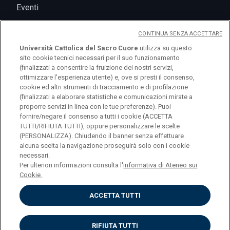
Eventi
CONTINUA SENZA ACCETTARE
Università Cattolica del Sacro Cuore
utilizza su questo
sito cookie tecnici necessari per il suo funzionamento
(finalizzati a consentire la fruizione dei nostri servizi,
ottimizzare l'esperienza utente) e, ove si presti il consenso,
cookie ed altri strumenti di tracciamento e di profilazione
(finalizzati a elaborare statistiche e comunicazioni mirate a
logo UC
proporre servizi in linea con le tue preferenze). Puoi
fornire/negare il consenso a tutti i cookie (ACCETTA
TUTTI/RIFIUTA TUTTI), oppure personalizzare le scelte
© Università Cattolica del Sacro Cuore Largo A.
(PERSONALIZZA). Chiudendo il banner senza effettuare
alcuna scelta la navigazione proseguirà solo con i cookie
Gemelli 1, 20123 Milano PI 02133120150
necessari.
Per ulteriori informazioni consulta l'
informativa di Ateneo sui
Cookie.
ACCETTA TUTTI
Privacy
Cookies
Impostazione dei cookies
RIFIUTA TUTTI