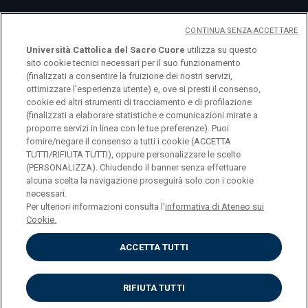
CONTINUA SENZA ACCETTARE
Università Cattolica del Sacro Cuore
utilizza su questo
sito cookie tecnici necessari per il suo funzionamento
(finalizzati a consentire la fruizione dei nostri servizi,
ottimizzare l'esperienza utente) e, ove si presti il consenso,
cookie ed altri strumenti di tracciamento e di profilazione
(finalizzati a elaborare statistiche e comunicazioni mirate a
logo UC
proporre servizi in linea con le tue preferenze). Puoi
fornire/negare il consenso a tutti i cookie (ACCETTA
TUTTI/RIFIUTA TUTTI), oppure personalizzare le scelte
© Università Cattolica del Sacro Cuore Largo A.
(PERSONALIZZA). Chiudendo il banner senza effettuare
alcuna scelta la navigazione proseguirà solo con i cookie
Gemelli 1, 20123 Milano PI 02133120150
necessari.
Per ulteriori informazioni consulta l'
informativa di Ateneo sui
Cookie.
ACCETTA TUTTI
Privacy
Cookies
Impostazione dei cookies
RIFIUTA TUTTI