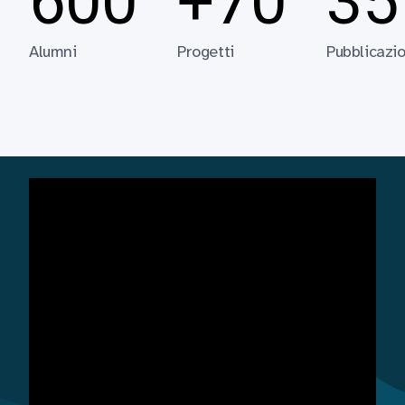
600
+70
35
Alumni
Progetti
Pubblicazio