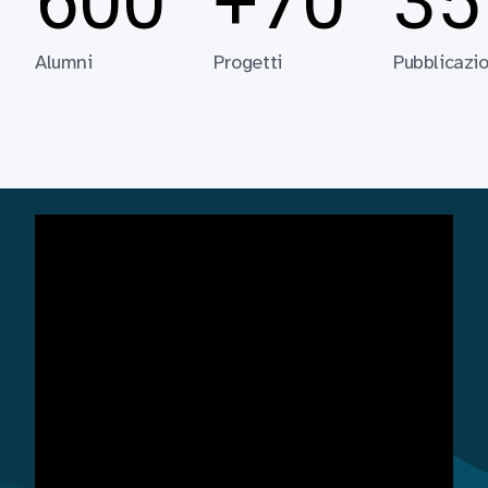
600
+70
35
Alumni
Progetti
Pubblicazio