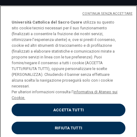
CONTINUA SENZA ACCETTARE
Università Cattolica del Sacro Cuore
utilizza su questo
sito cookie tecnici necessari per il suo funzionamento
(finalizzati a consentire la fruizione dei nostri servizi,
ottimizzare l'esperienza utente) e, ove si presti il consenso,
cookie ed altri strumenti di tracciamento e di profilazione
(finalizzati a elaborare statistiche e comunicazioni mirate a
logo UC
proporre servizi in linea con le tue preferenze). Puoi
fornire/negare il consenso a tutti i cookie (ACCETTA
TUTTI/RIFIUTA TUTTI), oppure personalizzare le scelte
© Università Cattolica del Sacro Cuore Largo A.
(PERSONALIZZA). Chiudendo il banner senza effettuare
alcuna scelta la navigazione proseguirà solo con i cookie
Gemelli 1, 20123 Milano PI 02133120150
necessari.
Per ulteriori informazioni consulta l'
informativa di Ateneo sui
Cookie.
ACCETTA TUTTI
Privacy
Cookies
Impostazione dei cookies
RIFIUTA TUTTI